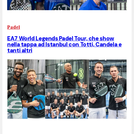
Padel
EA7 World Legends Padel Tour, che show
nella tappa ad Istanbul con Totti, Candela e
tanti altri