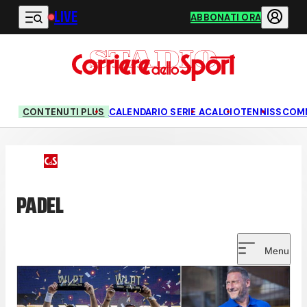
LIVE
Vai al contenuto principale
ABBONATI ORA
CONTENUTI PLUS
CALENDARIO SERIE A
CALCIO
TENNIS
SCOM
PADEL
Menu