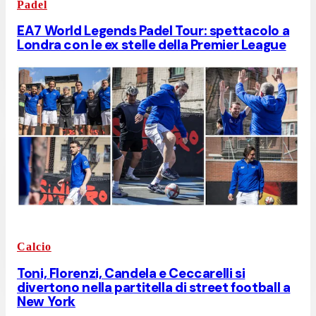
Padel
EA7 World Legends Padel Tour: spettacolo a
Londra con le ex stelle della Premier League
Calcio
Toni, Florenzi, Candela e Ceccarelli si
divertono nella partitella di street football a
New York