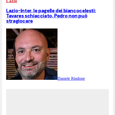
Lazio
Lazio-Inter, le pagelle dei biancocelesti:
Tavares schiacciato, Pedro non può
stragiocare
Daniele Rindone