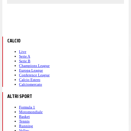
CALCIO
Live
Serie A
Serie B
Champions League
Europa League
Conference League
Calcio Estero
Calciomercato
ALTRI SPORT
Formula 1
Motomondiale
Basket
Tennis
Running
Volley