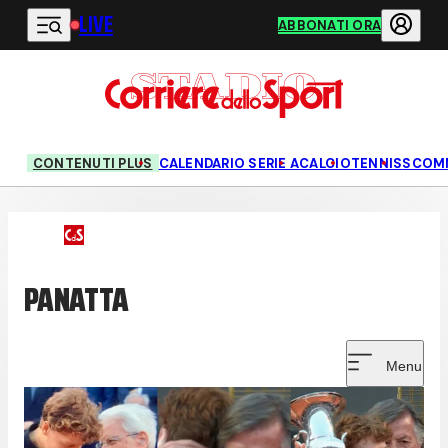
LIVE
Vai al contenuto principale
ABBONATI ORA
CONTENUTI PLUS
CALENDARIO SERIE A
CALCIO
TENNIS
SCOM
PANATTA
Menu