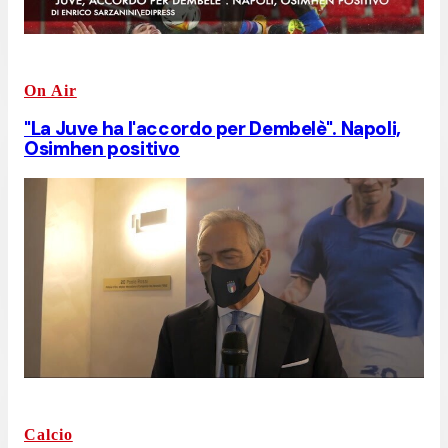
On Air
"La Juve ha l'accordo per Dembelè". Napoli,
Osimhen positivo
Calcio