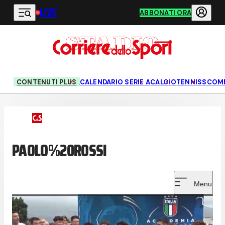
LIVE
Vai al contenuto principale
ABBONATI ORA
CONTENUTI PLUS
CALENDARIO SERIE A
CALCIO
TENNIS
SCOM
PAOLO%20ROSSI
Menu