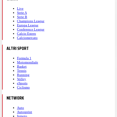
Live
Serie A
Serie B
Champions League
Europa League
Conference League
Calcio Estero
Calciomercato
ALTRI SPORT
Formula 1
Motomondiale
Basket
Tennis
Running
Volley
eSports
Ciclismo
NETWORK
Auto
Autosprint
Inmoto