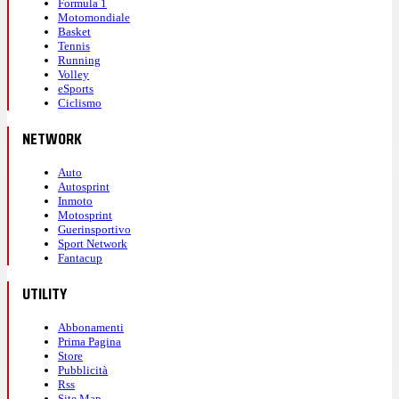
Formula 1
Motomondiale
Basket
Tennis
Running
Volley
eSports
Ciclismo
NETWORK
Auto
Autosprint
Inmoto
Motosprint
Guerinsportivo
Sport Network
Fantacup
UTILITY
Abbonamenti
Prima Pagina
Store
Pubblicità
Rss
Site Map