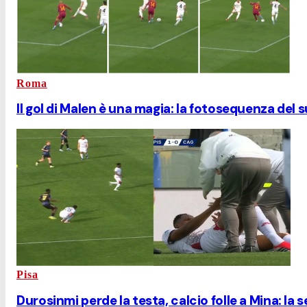
Roma
Il gol di Malen è una magia: la fotosequenza del s
Pisa
Durosinmi perde la testa, calcio folle a Mina: la 