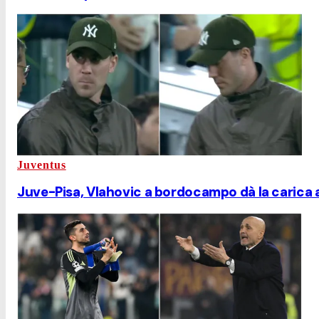
Juventus
Juve-Pisa, Vlahovic a bordocampo dà la carica