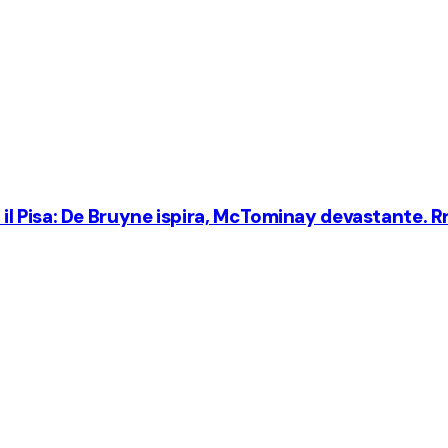
tro il Pisa: De Bruyne ispira, McTominay devastante