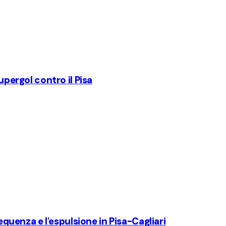
upergol contro il Pisa
sequenza e l'espulsione in Pisa-Cagliari