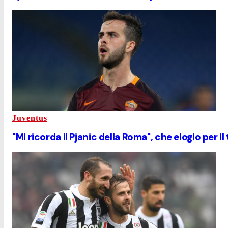
Juventus
"Mi ricorda il Pjanic della Roma", che elogio per il