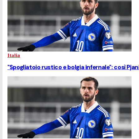
Italia
"Spogliatoio rustico e bolgia infernale": così Pjan