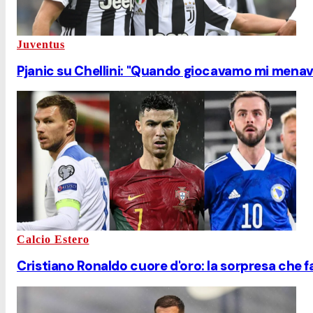
Juventus
Pjanic su Chellini: "Quando giocavamo mi menava
Calcio Estero
Cristiano Ronaldo cuore d'oro: la sorpresa che