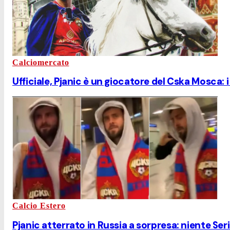
Calciomercato
Ufficiale, Pjanic è un giocatore del Cska Mosca: i
Calcio Estero
Pjanic atterrato in Russia a sorpresa: niente Se