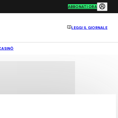
ABBONATI ORA
LEGGI IL GIORNALE
CASINÒ