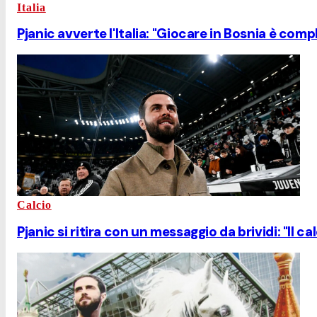
Italia
Pjanic avverte l'Italia: "Giocare in Bosnia è com
Calcio
Pjanic si ritira con un messaggio da brividi: "Il ca