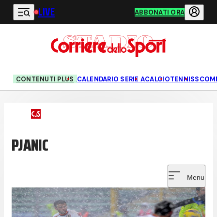
LIVE
Vai al contenuto principale
ABBONATI ORA
CONTENUTI PLUS
CALENDARIO SERIE A
CALCIO
TENNIS
SCOM
PJANIC
Menu