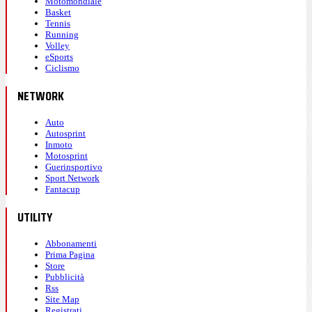
Motomondiale
Basket
Tennis
Running
Volley
eSports
Ciclismo
NETWORK
Auto
Autosprint
Inmoto
Motosprint
Guerinsportivo
Sport Network
Fantacup
UTILITY
Abbonamenti
Prima Pagina
Store
Pubblicità
Rss
Site Map
Registrati