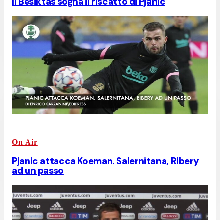
Il Besiktas sogna il riscatto di Pjanic
On Air
Pjanic attacca Koeman. Salernitana, Ribery
ad un passo