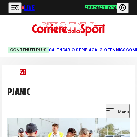
LIVE
Vai al contenuto principale
ABBONATI ORA
CONTENUTI PLUS
CALENDARIO SERIE A
CALCIO
TENNIS
SCOM
PJANIC
Menu