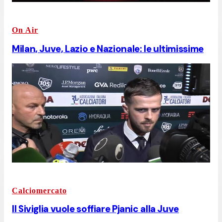
On Air
Milan, Juve, Lazio e Nazionale: le ultimissime
Calciomercato
Il Siviglia vuole soffiare Pjanic alla Juve