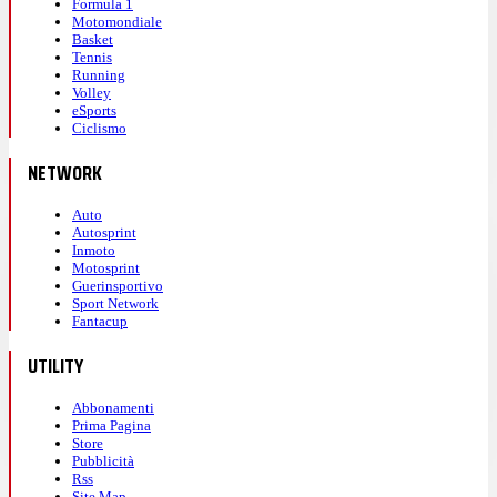
Formula 1
Motomondiale
Basket
Tennis
Running
Volley
eSports
Ciclismo
NETWORK
Auto
Autosprint
Inmoto
Motosprint
Guerinsportivo
Sport Network
Fantacup
UTILITY
Abbonamenti
Prima Pagina
Store
Pubblicità
Rss
Site Map