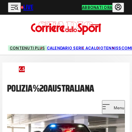
LIVE
Vai al contenuto principale
ABBONATI ORA
CONTENUTI PLUS
CALENDARIO SERIE A
CALCIO
TENNIS
SCOM
POLIZIA%20AUSTRALIANA
Menu