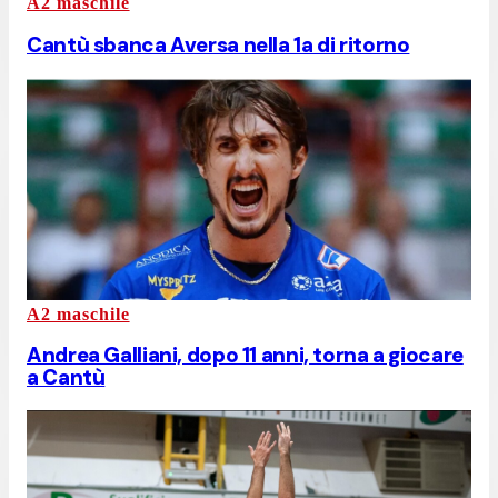
A2 maschile
Cantù sbanca Aversa nella 1a di ritorno
A2 maschile
Andrea Galliani, dopo 11 anni, torna a giocare
a Cantù