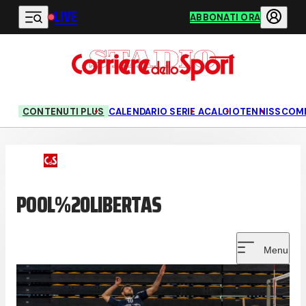
LIVE
Vai al contenuto principale
ABBONATI ORA
CONTENUTI PLUS
CALENDARIO SERIE A
CALCIO
TENNIS
SCOM
POOL%20LIBERTAS
Menu