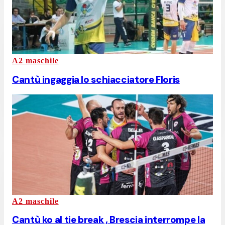
A2 maschile
Cantù ingaggia lo schiacciatore Floris
A2 maschile
Cantù ko al tie break , Brescia interrompe la