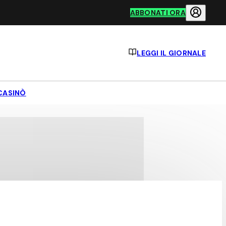
ABBONATI ORA
LEGGI IL GIORNALE
CASINÒ