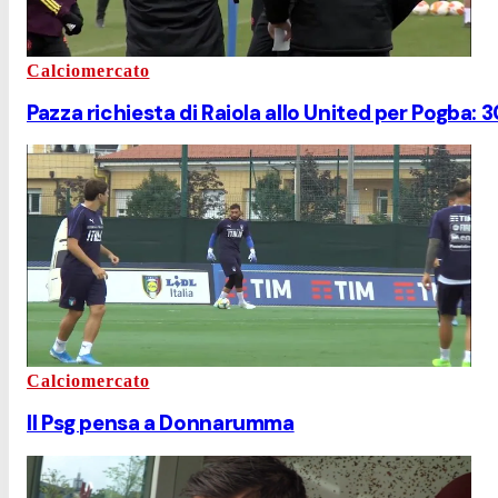
Calciomercato
Pazza richiesta di Raiola allo United per Pogba: 3
Calciomercato
Il Psg pensa a Donnarumma