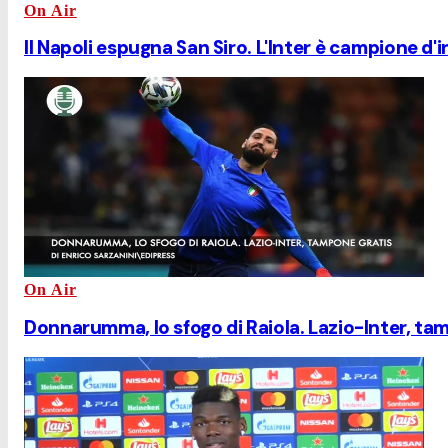
On Air
Il Napoli espugna San Siro. L'Inter è campione d'
On Air
Donnarumma, lo sfogo di Raiola. Lazio-Inter, ta