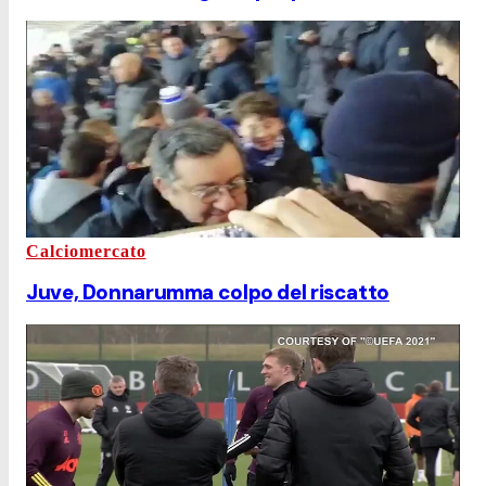
Calciomercato
Juve, Donnarumma colpo del riscatto