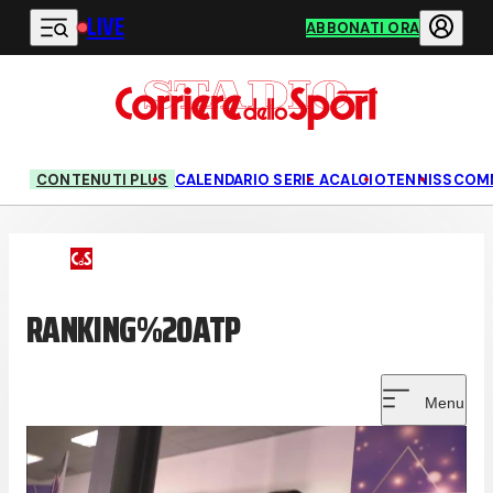
LIVE
Vai al contenuto principale
ABBONATI ORA
CONTENUTI PLUS
CALENDARIO SERIE A
CALCIO
TENNIS
SCOM
RANKING%20ATP
Menu