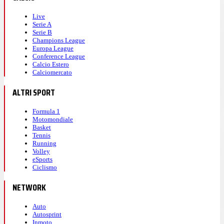
Live
Serie A
Serie B
Champions League
Europa League
Conference League
Calcio Estero
Calciomercato
ALTRI SPORT
Formula 1
Motomondiale
Basket
Tennis
Running
Volley
eSports
Ciclismo
NETWORK
Auto
Autosprint
Inmoto