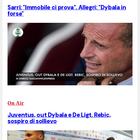
Sarri: "Immobile ci prova". Allegri: "Dybala in
forse"
On Air
Juventus, out Dybala e De Ligt. Rebic,
sospiro di sollievo