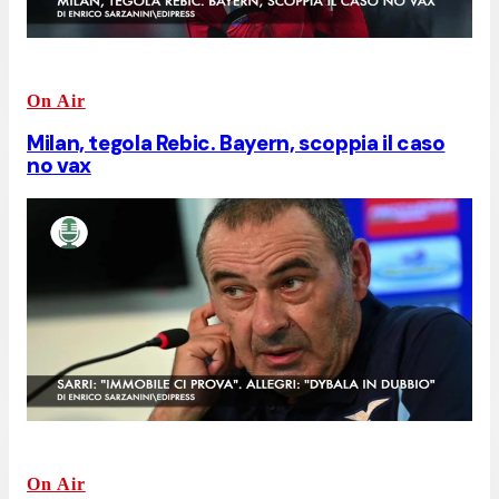
On Air
Milan, tegola Rebic. Bayern, scoppia il caso
no vax
On Air