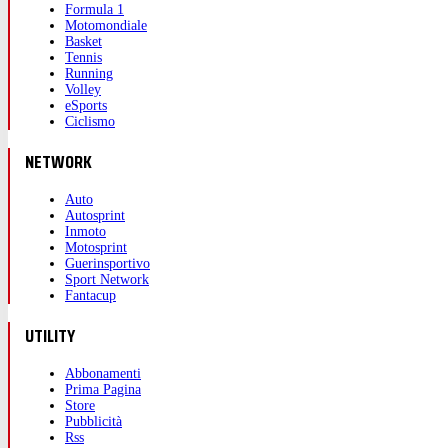
Formula 1
Motomondiale
Basket
Tennis
Running
Volley
eSports
Ciclismo
NETWORK
Auto
Autosprint
Inmoto
Motosprint
Guerinsportivo
Sport Network
Fantacup
UTILITY
Abbonamenti
Prima Pagina
Store
Pubblicità
Rss