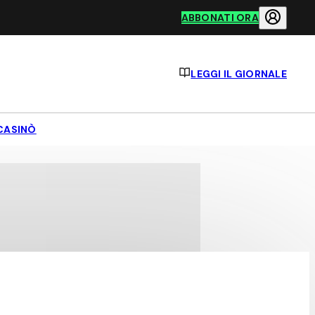
ABBONATI ORA
LEGGI IL GIORNALE
CASINÒ