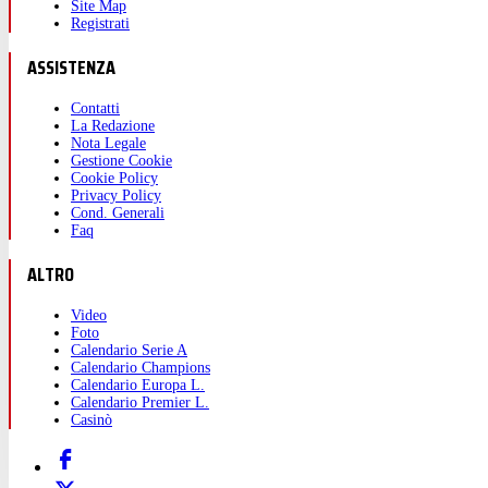
Site Map
Registrati
ASSISTENZA
Contatti
La Redazione
Nota Legale
Gestione Cookie
Cookie Policy
Privacy Policy
Cond. Generali
Faq
ALTRO
Video
Foto
Calendario Serie A
Calendario Champions
Calendario Europa L.
Calendario Premier L.
Casinò