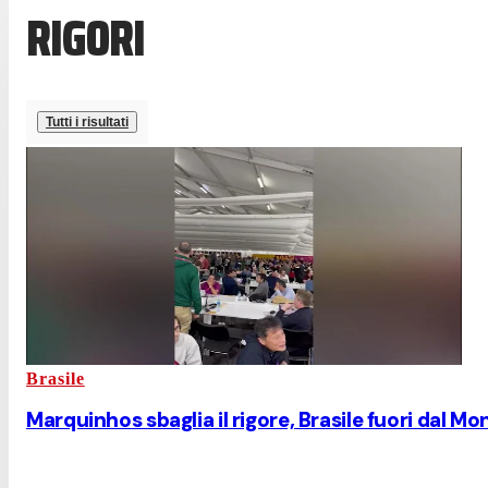
RIGORI
Tutti i risultati
Brasile
Marquinhos sbaglia il rigore, Brasile fuori dal Mon