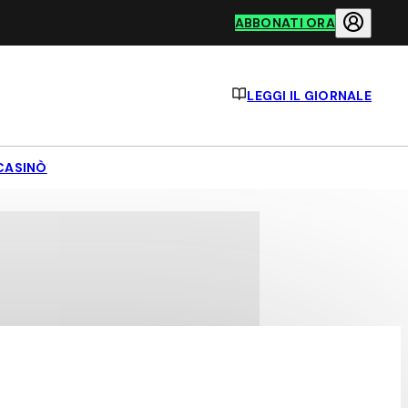
ABBONATI ORA
LEGGI IL GIORNALE
CASINÒ