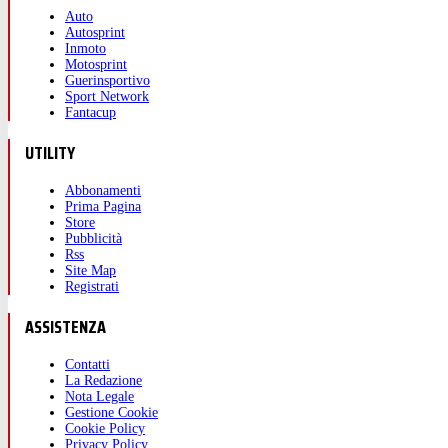
Auto
Autosprint
Inmoto
Motosprint
Guerinsportivo
Sport Network
Fantacup
UTILITY
Abbonamenti
Prima Pagina
Store
Pubblicità
Rss
Site Map
Registrati
ASSISTENZA
Contatti
La Redazione
Nota Legale
Gestione Cookie
Cookie Policy
Privacy Policy