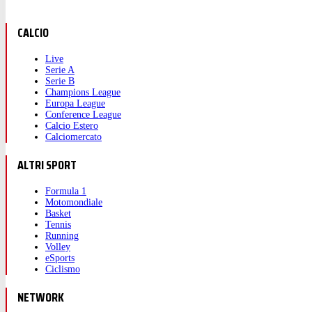
CALCIO
Live
Serie A
Serie B
Champions League
Europa League
Conference League
Calcio Estero
Calciomercato
ALTRI SPORT
Formula 1
Motomondiale
Basket
Tennis
Running
Volley
eSports
Ciclismo
NETWORK