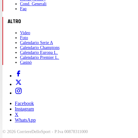
Cond. Generali
Faq
ALTRO
Video
Foto
Calendario Serie A
Calendario Champions
Calendario Europa L.
Calendario Premier L.
Casinò
Facebook
Instagram
X
WhatsApp
© 2026 CorriereDelloSport - P.Iva 00878311000