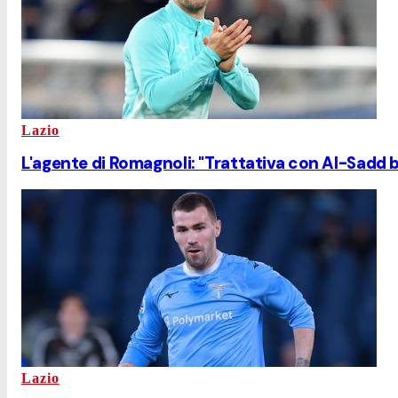
Lazio
L'agente di Romagnoli: "Trattativa con Al-Sadd b
Lazio