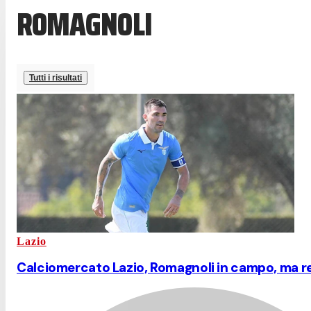
ROMAGNOLI
Tutti i risultati
Lazio
Calciomercato Lazio, Romagnoli in campo, ma res