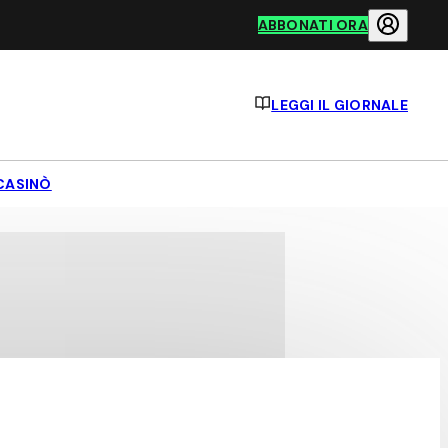
ABBONATI ORA
LEGGI IL GIORNALE
CASINÒ