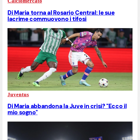
Calciomercato
Di Maria torna al Rosario Central: le sue
lacrime commuovono i tifosi
Juventus
Di Maria abbandona la Juve in crisi? "Ecco il
mio sogno"