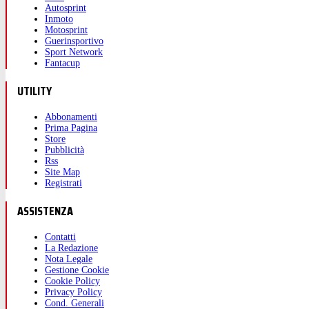
Autosprint
Inmoto
Motosprint
Guerinsportivo
Sport Network
Fantacup
UTILITY
Abbonamenti
Prima Pagina
Store
Pubblicità
Rss
Site Map
Registrati
ASSISTENZA
Contatti
La Redazione
Nota Legale
Gestione Cookie
Cookie Policy
Privacy Policy
Cond. Generali