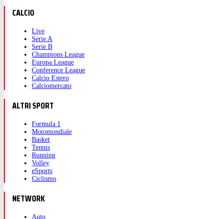
CALCIO
Live
Serie A
Serie B
Champions League
Europa League
Conference League
Calcio Estero
Calciomercato
ALTRI SPORT
Formula 1
Motomondiale
Basket
Tennis
Running
Volley
eSports
Ciclismo
NETWORK
Auto