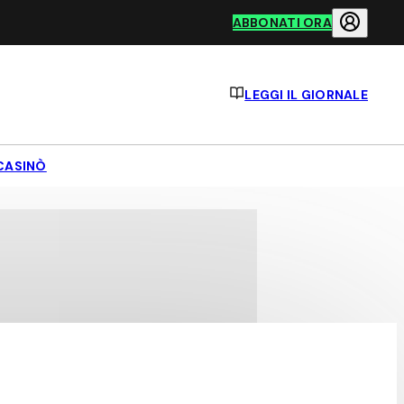
ABBONATI ORA
LEGGI IL GIORNALE
CASINÒ