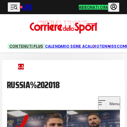
LIVE
Vai al contenuto principale
ABBONATI ORA
CONTENUTI PLUS
CALENDARIO SERIE A
CALCIO
TENNIS
SCOM
RUSSIA%202018
Menu