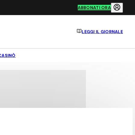
ABBONATI ORA
LEGGI IL GIORNALE
CASINÒ