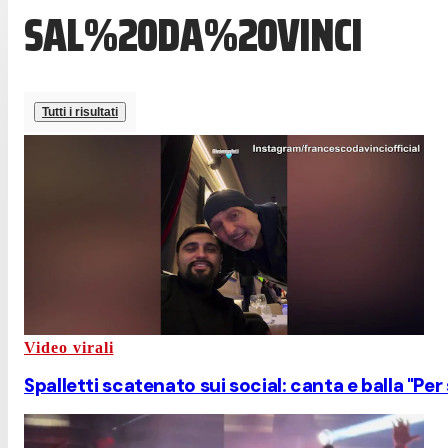
SAL%20DA%20VINCI
Tutti i risultati
Video virali
Spalletti scatenato sui social: canta e balla "Per 