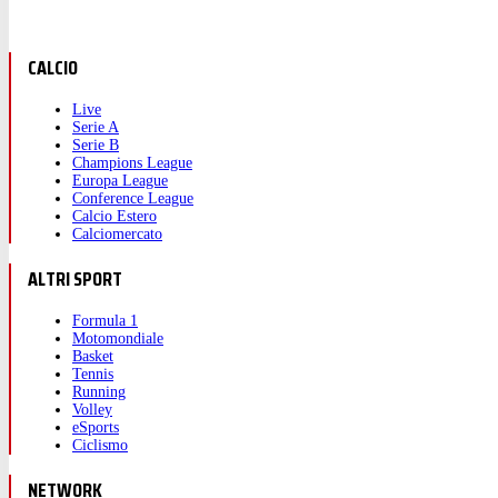
CALCIO
Live
Serie A
Serie B
Champions League
Europa League
Conference League
Calcio Estero
Calciomercato
ALTRI SPORT
Formula 1
Motomondiale
Basket
Tennis
Running
Volley
eSports
Ciclismo
NETWORK