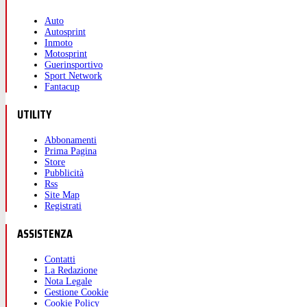
Auto
Autosprint
Inmoto
Motosprint
Guerinsportivo
Sport Network
Fantacup
UTILITY
Abbonamenti
Prima Pagina
Store
Pubblicità
Rss
Site Map
Registrati
ASSISTENZA
Contatti
La Redazione
Nota Legale
Gestione Cookie
Cookie Policy