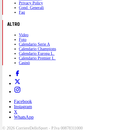
Privacy Policy
Cond. Generali
Faq
ALTRO
Video
Foto
Calendario Serie A
Calendario Champions
Calendario Europa L.
Calendario Premier L.
Casinò
Facebook
Instagram
X
WhatsApp
© 2026 CorriereDelloSport - P.Iva 00878311000