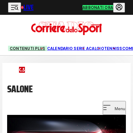
LIVE
Vai al contenuto principale
ABBONATI ORA
CONTENUTI PLUS
CALENDARIO SERIE A
CALCIO
TENNIS
SCOM
SALONE
Menu