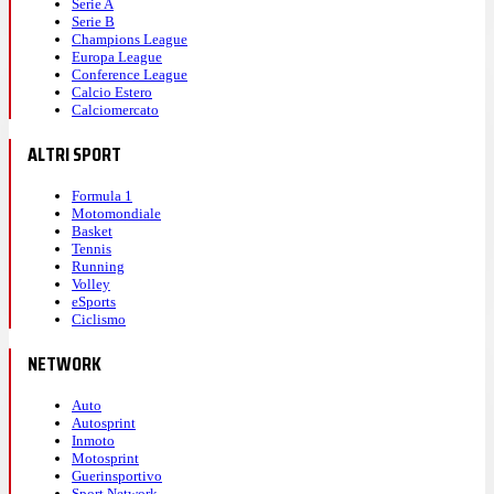
Serie A
Serie B
Champions League
Europa League
Conference League
Calcio Estero
Calciomercato
ALTRI SPORT
Formula 1
Motomondiale
Basket
Tennis
Running
Volley
eSports
Ciclismo
NETWORK
Auto
Autosprint
Inmoto
Motosprint
Guerinsportivo
Sport Network