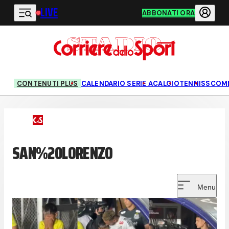
LIVE
Vai al contenuto principale
ABBONATI ORA
CONTENUTI PLUS
CALENDARIO SERIE A
CALCIO
TENNIS
SCOM
SAN%20LORENZO
Menu