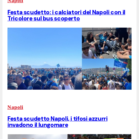
Napoli
Festa scudetto: i calciatori del Napoli ​​​​​​con il
Tricolore sul bus scoperto
Napoli
Festa scudetto Napoli, i tifosi azzurri
invadono il lungomare