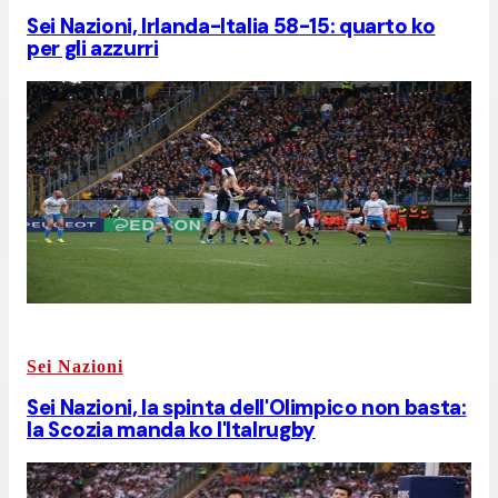
Sei Nazioni, Irlanda-Italia 58-15: quarto ko
per gli azzurri
Sei Nazioni
Sei Nazioni, la spinta dell'Olimpico non basta:
la Scozia manda ko l'Italrugby