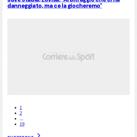
danneggiato, ma ce la giocheremo"
1
2
...
19