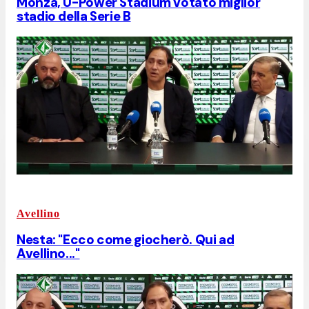
Monza, U-Power Stadium votato miglior
stadio della Serie B
Avellino
Nesta: "Ecco come giocherò. Qui ad
Avellino..."