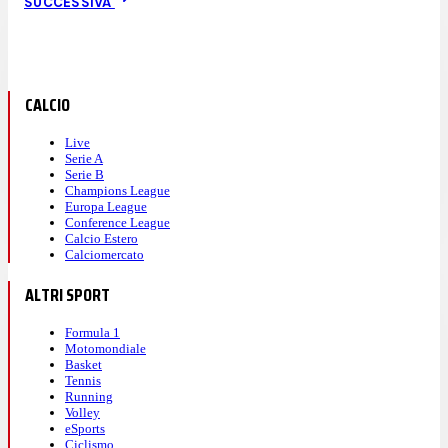
SUCCESSIVA
CALCIO
Live
Serie A
Serie B
Champions League
Europa League
Conference League
Calcio Estero
Calciomercato
ALTRI SPORT
Formula 1
Motomondiale
Basket
Tennis
Running
Volley
eSports
Ciclismo