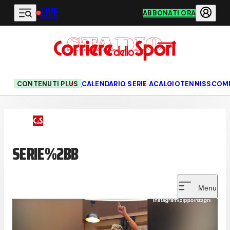
LIVE
Vai al contenuto principale
ABBONATI ORA
CONTENUTI PLUS
CALENDARIO SERIE A
CALCIO
TENNIS
SCOM
SERIE%2BB
Menu