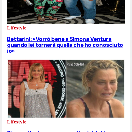
Lifestyle
Bettarini: «Vorrò bene a Simona Ventura
quando lei tornerà quella che ho conosciuto
io»
Lifestyle