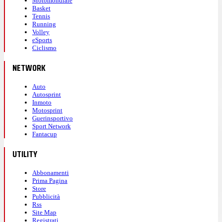
Motomondiale
Basket
Tennis
Running
Volley
eSports
Ciclismo
NETWORK
Auto
Autosprint
Inmoto
Motosprint
Guerinsportivo
Sport Network
Fantacup
UTILITY
Abbonamenti
Prima Pagina
Store
Pubblicità
Rss
Site Map
Registrati