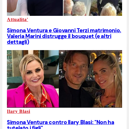
Attualita'
Simona Ventura e Giovanni Terzi matrimonio.
Valeria Marini distrugge il bouquet (e altri
dettagli)
Ilary Blasi
Simona Ventura contro Ilary Blasi: "Non ha
tutelato i figli"