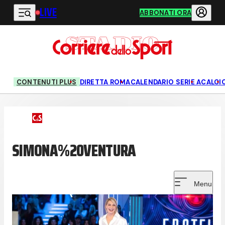
LIVE
Vai al contenuto principale
ABBONATI ORA
CONTENUTI PLUS
DIRETTA ROMA
CALENDARIO SERIE A
CALCI
SIMONA%20VENTURA
Menu