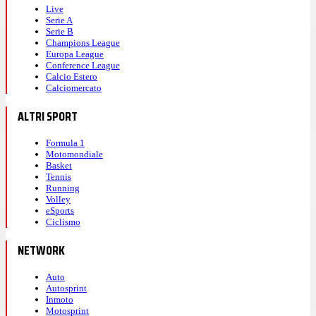
Live
Serie A
Serie B
Champions League
Europa League
Conference League
Calcio Estero
Calciomercato
ALTRI SPORT
Formula 1
Motomondiale
Basket
Tennis
Running
Volley
eSports
Ciclismo
NETWORK
Auto
Autosprint
Inmoto
Motosprint