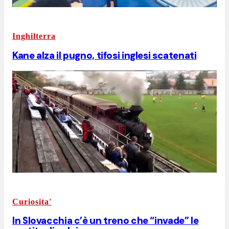
Inghilterra
Kane alza il pugno, tifosi inglesi scatenati
Curiosita'
In Slovacchia c’è un treno che “invade” le