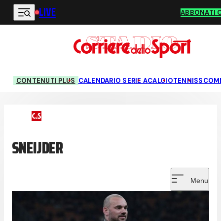
LIVE
Vai al contenuto principale
ABBONATI 
CONTENUTI PLUS
CALENDARIO SERIE A
CALCIO
TENNIS
SCOM
SNEIJDER
Menu