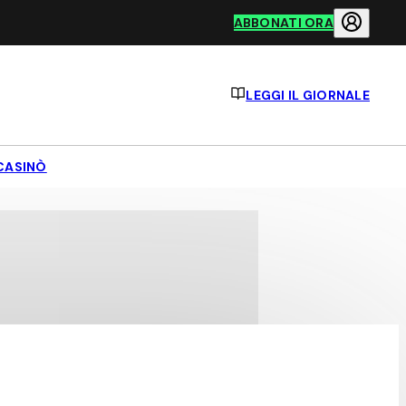
ABBONATI ORA
LEGGI IL GIORNALE
CASINÒ