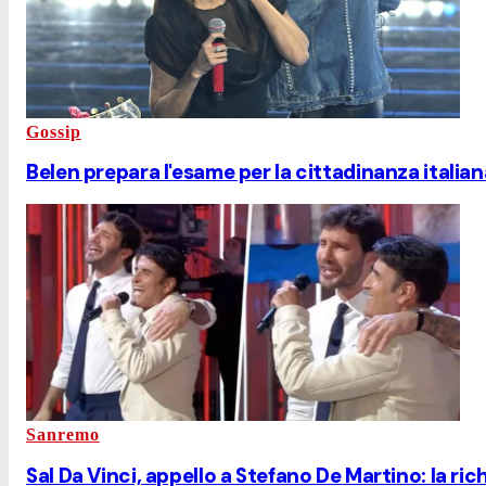
Gossip
Belen prepara l'esame per la cittadinanza italian
Sanremo
Sal Da Vinci, appello a Stefano De Martino: la ri