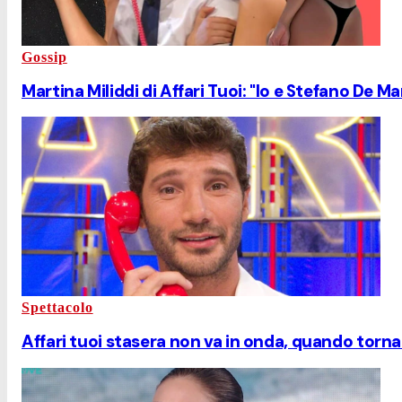
Gossip
Martina Miliddi di Affari Tuoi: "Io e Stefano De M
Spettacolo
Affari tuoi stasera non va in onda, quando torna