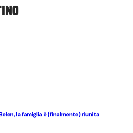
INO
elen, la famiglia è (finalmente) riunita