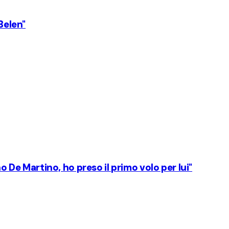
Belen"
no De Martino, ho preso il primo volo per lui"