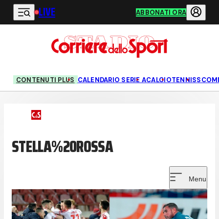
LIVE
Vai al contenuto principale
ABBONATI ORA
CONTENUTI PLUS
CALENDARIO SERIE A
CALCIO
TENNIS
SCOM
STELLA%20ROSSA
Menu