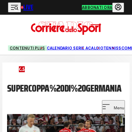
LIVE
Vai al contenuto principale
ABBONATI ORA
CONTENUTI PLUS
CALENDARIO SERIE A
CALCIO
TENNIS
SCOM
SUPERCOPPA%20DI%20GERMANIA
Menu