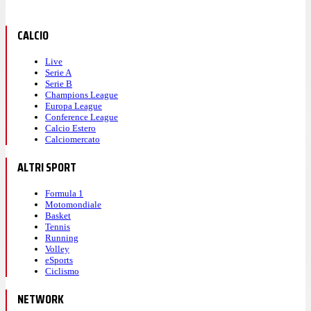
CALCIO
Live
Serie A
Serie B
Champions League
Europa League
Conference League
Calcio Estero
Calciomercato
ALTRI SPORT
Formula 1
Motomondiale
Basket
Tennis
Running
Volley
eSports
Ciclismo
NETWORK