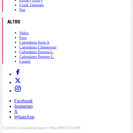
Privacy Policy
Cond. Generali
Faq
ALTRO
Video
Foto
Calendario Serie A
Calendario Champions
Calendario Europa L.
Calendario Premier L.
Casinò
Facebook
Instagram
X
WhatsApp
© 2026 CorriereDelloSport - P.Iva 00878311000