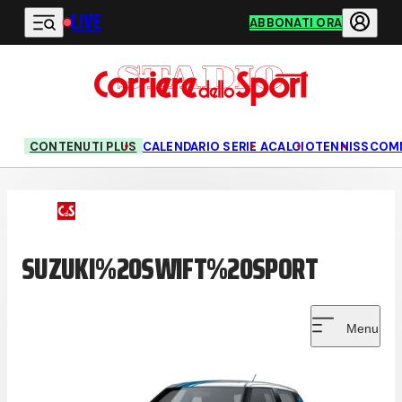
LIVE
Vai al contenuto principale
ABBONATI ORA
CONTENUTI PLUS
CALENDARIO SERIE A
CALCIO
TENNIS
SCOM
SUZUKI%20SWIFT%20SPORT
Menu