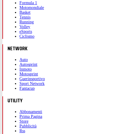
Formula 1
Motomondiale
Basket
Tennis
Running
Volley
eSports
Ciclismo
NETWORK
Auto
Autosprint
Inmoto
Motosprint
Guerinsportivo
Sport Network
Fantacup
UTILITY
Abbonamenti
Prima Pagina
Store
Pubblicità
Rss