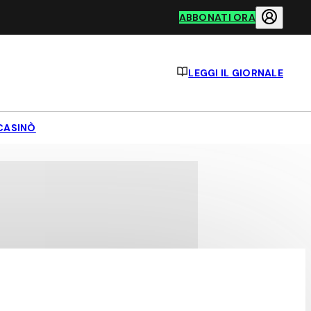
ABBONATI ORA
LEGGI IL GIORNALE
CASINÒ