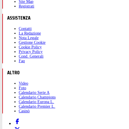
Site Map
Registrati
ASSISTENZA
Contatti
La Redazione
Nota Legale
Gestione Cookie
Cookie Policy
Privacy Policy
Cond. Generali
Faq
ALTRO
Video
Foto
Calendario Serie A
Calendario Champions
Calendario Europa L.
Calendario Premier L.
Casinò