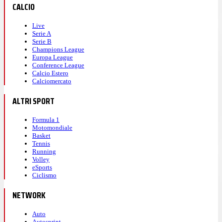
CALCIO
Live
Serie A
Serie B
Champions League
Europa League
Conference League
Calcio Estero
Calciomercato
ALTRI SPORT
Formula 1
Motomondiale
Basket
Tennis
Running
Volley
eSports
Ciclismo
NETWORK
Auto
Autosprint