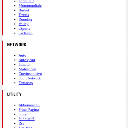
Formula 1
Motomondiale
Basket
Tennis
Running
Volley
eSports
Ciclismo
NETWORK
Auto
Autosprint
Inmoto
Motosprint
Guerinsportivo
Sport Network
Fantacup
UTILITY
Abbonamenti
Prima Pagina
Store
Pubblicità
Rss
Site Map