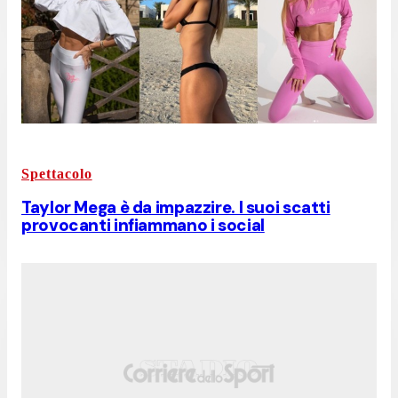
Spettacolo
Taylor Mega è da impazzire. I suoi scatti
provocanti infiammano i social