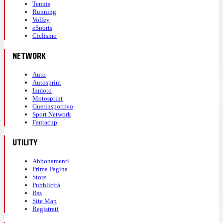
Tennis
Running
Volley
eSports
Ciclismo
NETWORK
Auto
Autosprint
Inmoto
Motosprint
Guerinsportivo
Sport Network
Fantacup
UTILITY
Abbonamenti
Prima Pagina
Store
Pubblicità
Rss
Site Map
Registrati