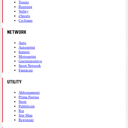
Tennis
Running
Volley
eSports
Ciclismo
NETWORK
Auto
Autosprint
Inmoto
Motosprint
Guerinsportivo
Sport Network
Fantacup
UTILITY
Abbonamenti
Prima Pagina
Store
Pubblicità
Rss
Site Map
Registrati