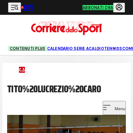
LIVE
Vai al contenuto principale
ABBONATI ORA
CONTENUTI PLUS
CALENDARIO SERIE A
CALCIO
TENNIS
SCOM
TITO%20LUCREZIO%20CARO
Menu