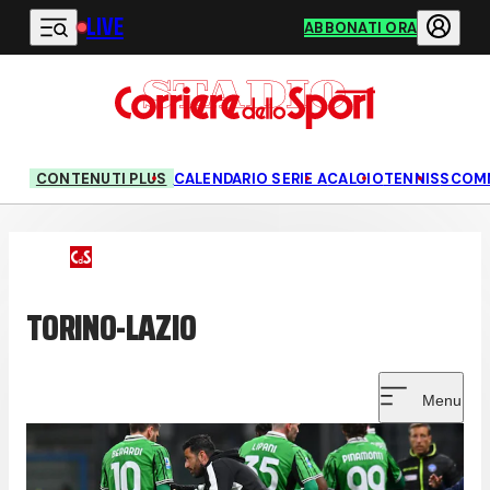
LIVE
Vai al contenuto principale
ABBONATI ORA
CONTENUTI PLUS
CALENDARIO SERIE A
CALCIO
TENNIS
SCOM
TORINO-LAZIO
Menu