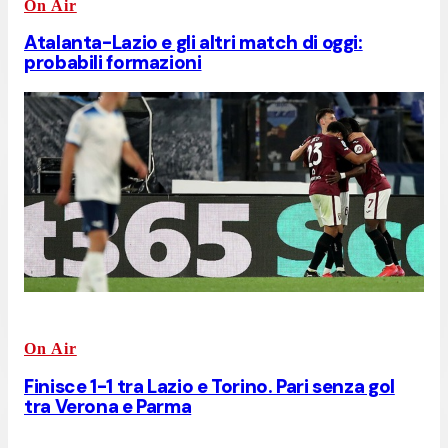
On Air
Atalanta-Lazio e gli altri match di oggi:
probabili formazioni
On Air
Finisce 1-1 tra Lazio e Torino. Pari senza gol
tra Verona e Parma