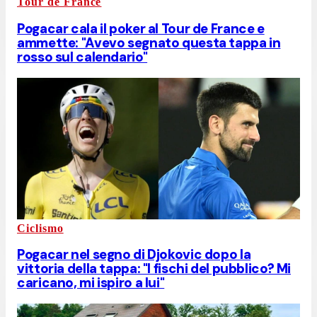
Tour de France
Pogacar cala il poker al Tour de France e
ammette: "Avevo segnato questa tappa in
rosso sul calendario"
Ciclismo
Pogacar nel segno di Djokovic dopo la
vittoria della tappa: "I fischi del pubblico? Mi
caricano, mi ispiro a lui"