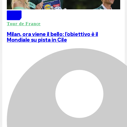
Tour de France
Milan, ora viene il bello: l'obiettivo è il
Mondiale su pista in Cile