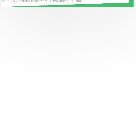
© 2026 CorriereDelloSport - P.Iva 00878311000