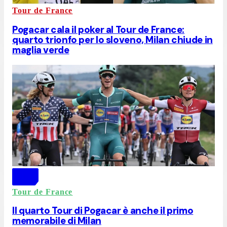
Tour de France
Pogacar cala il poker al Tour de France:
quarto trionfo per lo sloveno, Milan chiude in
maglia verde
Tour de France
Il quarto Tour di Pogacar è anche il primo
memorabile di Milan