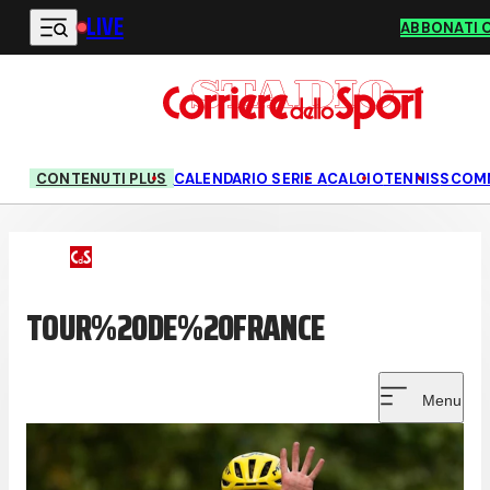
LIVE
Vai al contenuto principale
ABBONATI 
CONTENUTI PLUS
CALENDARIO SERIE A
CALCIO
TENNIS
SCOM
TOUR%20DE%20FRANCE
Menu