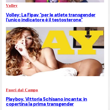
Volley
Volley: La Fipav "per le atlete transgender
l'unico indicatore è il testosterone"
Fuori dal Campo
Playboy, Vittoria Schisano incanta: in
copertina la prima transgender