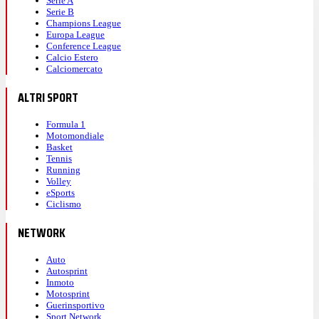
Serie A
Serie B
Champions League
Europa League
Conference League
Calcio Estero
Calciomercato
ALTRI SPORT
Formula 1
Motomondiale
Basket
Tennis
Running
Volley
eSports
Ciclismo
NETWORK
Auto
Autosprint
Inmoto
Motosprint
Guerinsportivo
Sport Network