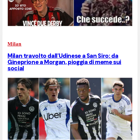
Milan
Milan travolto dall'Udinese a San Siro: da
Gineprione a Morgan, pioggia di meme sui
social