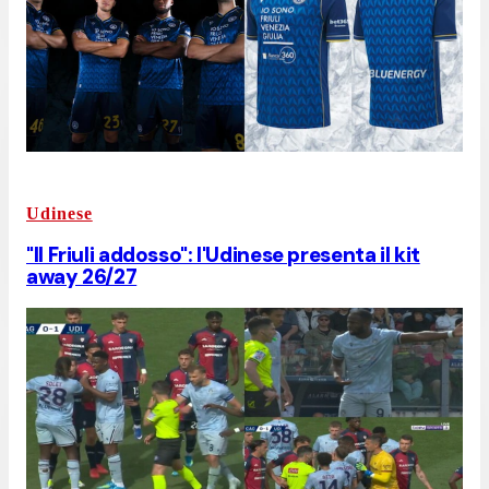
Udinese
"Il Friuli addosso": l'Udinese presenta il kit
away 26/27