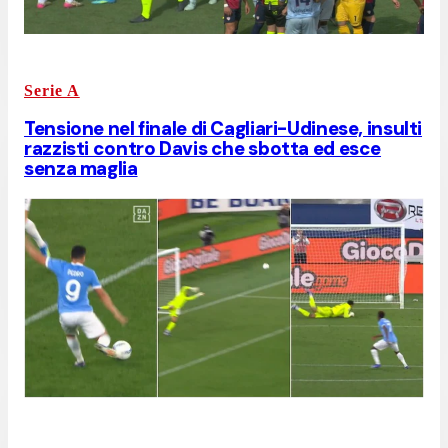
Serie A
Tensione nel finale di Cagliari-Udinese, insulti
razzisti contro Davis che sbotta ed esce
senza maglia