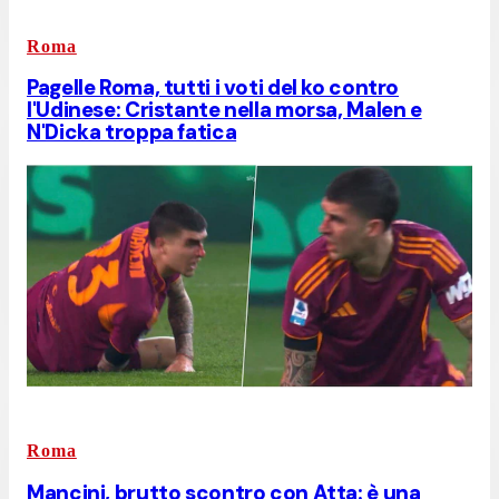
Roma
Pagelle Roma, tutti i voti del ko contro
l'Udinese: Cristante nella morsa, Malen e
N'Dicka troppa fatica
Roma
Mancini, brutto scontro con Atta: è una