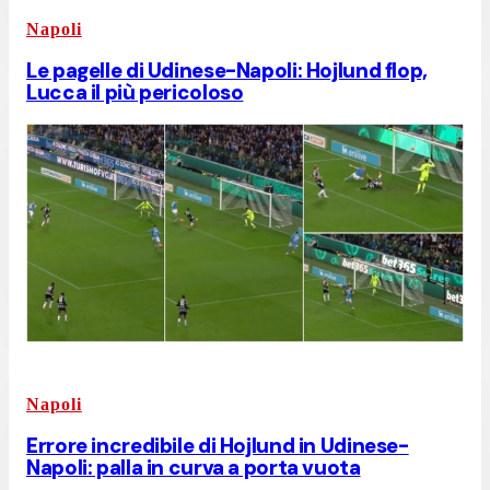
Napoli
Le pagelle di Udinese-Napoli: Hojlund flop,
Lucca il più pericoloso
Napoli
Errore incredibile di Hojlund in Udinese-
Napoli: palla in curva a porta vuota