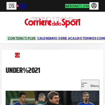
LIVE
Vai al contenuto principale
ABBONATI ORA
CONTENUTI PLUS
CALENDARIO SERIE A
CALCIO
TENNIS
SCOM
UNDER%2021
Menu