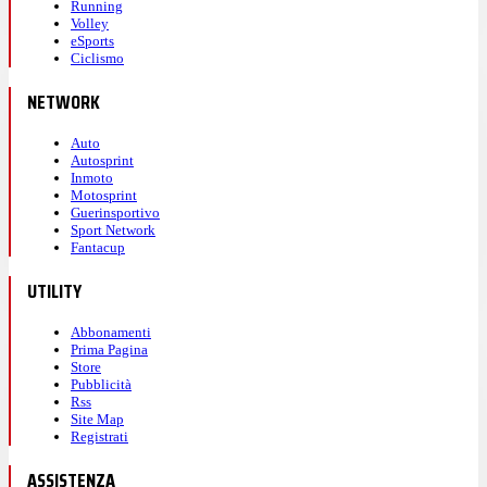
Running
Volley
eSports
Ciclismo
NETWORK
Auto
Autosprint
Inmoto
Motosprint
Guerinsportivo
Sport Network
Fantacup
UTILITY
Abbonamenti
Prima Pagina
Store
Pubblicità
Rss
Site Map
Registrati
ASSISTENZA