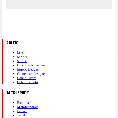
CALCIO
Live
Serie A
Serie B
Champions League
Europa League
Conference League
Calcio Estero
Calciomercato
ALTRI SPORT
Formula 1
Motomondiale
Basket
Tennis