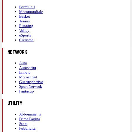
Formula 1
Motomondiale
Basket
Tennis
Running
Volley
eSports
Ciclismo
NETWORK
Auto
Autosprint
Inmoto
Motosprint
Guerinsportivo
Sport Network
Fantacup
UTILITY
Abbonamenti
Prima Pagina
Store
Pubblicità