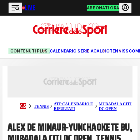
LIVE
Vai al contenuto principale
ABBONATI ORA
CONTENUTI PLUS
CALENDARIO SERIE A
CALCIO
TENNIS
SCOM
ATP CALENDARIO E
MUBADALA CITI
TENNIS
RISULTATI
DC OPEN
ALEX DE MINAUR-YUNCHAOKETE BU,
MUBADALA CITI DC OPEN, TENNIS