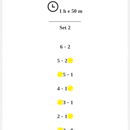
1 h e
50 m
Set
2
-
6
2
-
5
2
-
5
1
-
4
1
-
3
1
-
2
1