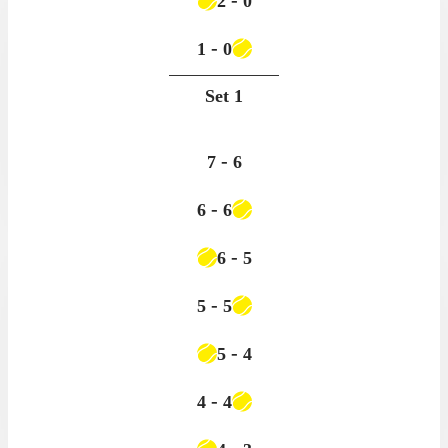
-
2
0
-
1
0
Set
1
-
7
6
-
6
6
-
6
5
-
5
5
-
5
4
-
4
4