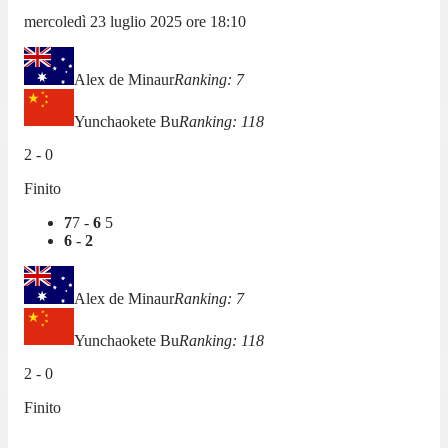
mercoledì 23 luglio 2025
ore
18:10
Alex de Minaur
Ranking:
7
Yunchaokete Bu
Ranking:
118
2
-
0
Finito
7
7
-
6
5
6
-
2
Alex de Minaur
Ranking:
7
Yunchaokete Bu
Ranking:
118
2
-
0
Finito