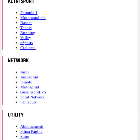
ALTRI SPORT
Formula 1
Motomondiale
Basket
Tennis
Running
Volley
eSports
Ciclismo
NETWORK
Auto
Autosprint
Inmoto
Motosprint
Guerinsportivo
Sport Network
Fantacup
UTILITY
Abbonamenti
Prima Pagina
Store