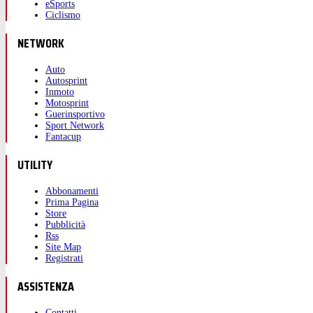
eSports
Ciclismo
NETWORK
Auto
Autosprint
Inmoto
Motosprint
Guerinsportivo
Sport Network
Fantacup
UTILITY
Abbonamenti
Prima Pagina
Store
Pubblicità
Rss
Site Map
Registrati
ASSISTENZA
Contatti