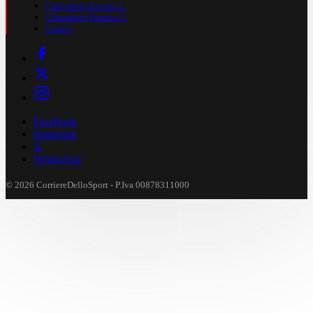
Calendario Europa L.
Calendario Premier L.
Casinò
Facebook
Instagram
X
WhatsApp
© 2026 CorriereDelloSport - P.Iva 00878311000