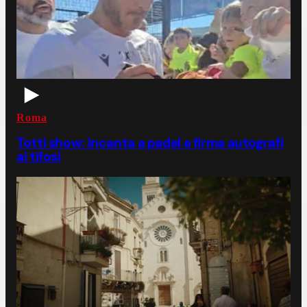
Roma
Totti show: incanta a padel e firma autografi
ai tifosi