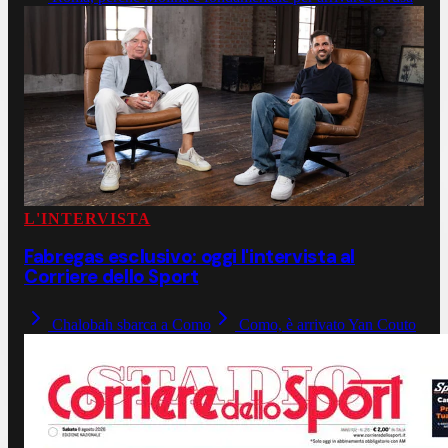
L'INTERVISTA
Fabregas esclusivo: oggi l'intervista al
Corriere dello Sport
Chalobah sbarca a Como
Como, è arrivato Yan Couto