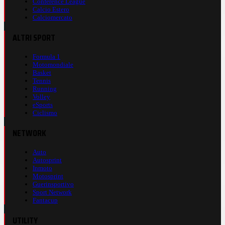
Conference League
Calcio Estero
Calciomercato
ALTRI SPORT
Formula 1
Motomondiale
Basket
Tennis
Running
Volley
eSports
Ciclismo
NETWORK
Auto
Autosprint
Inmoto
Motosprint
Guerinsportivo
Sport Network
Fantacup
UTILITY