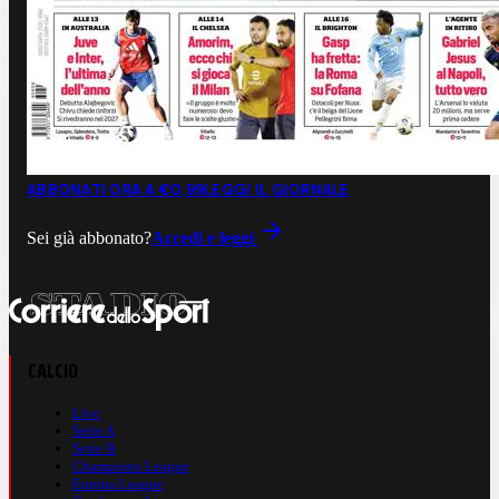
ABBONATI ORA A €0,99
LEGGI IL GIORNALE
Sei già abbonato?
Accedi e leggi
CALCIO
Live
Serie A
Serie B
Champions League
Europa League