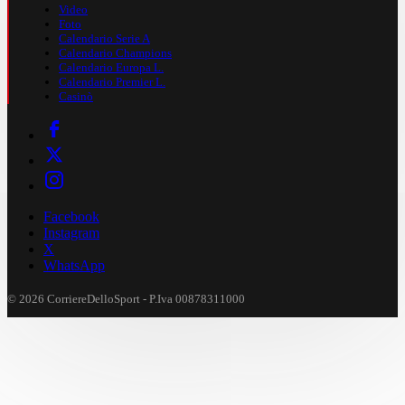
Video
Foto
Calendario Serie A
Calendario Champions
Calendario Europa L.
Calendario Premier L.
Casinò
Facebook
Instagram
X
WhatsApp
© 2026 CorriereDelloSport - P.Iva 00878311000