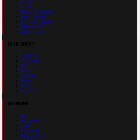
Serie A
Serie B
Champions League
Europa League
Conference League
Calcio Estero
Calciomercato
ALTRI SPORT
Formula 1
Motomondiale
Basket
Tennis
Running
Volley
eSports
Ciclismo
NETWORK
Auto
Autosprint
Inmoto
Motosprint
Guerinsportivo