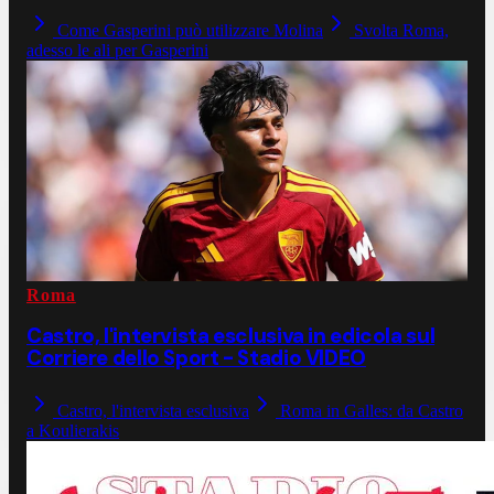
Come Gasperini può utilizzare Molina
Svolta Roma,
adesso le ali per Gasperini
Roma
Castro, l'intervista esclusiva in edicola sul
Corriere dello Sport - Stadio VIDEO
Castro, l'intervista esclusiva
Roma in Galles: da Castro
a Koulierakis