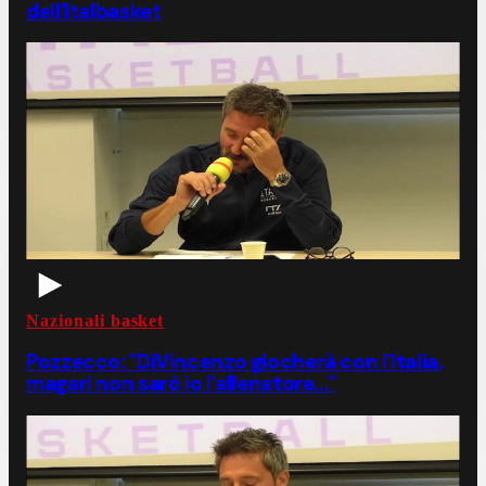
dell'Italbasket
Nazionali basket
Pozzecco: "DiVincenzo giocherà con l'Italia,
magari non sarò io l'allenatore..."