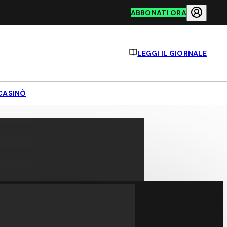
ABBONATI ORA
LEGGI IL GIORNALE
CASINÒ