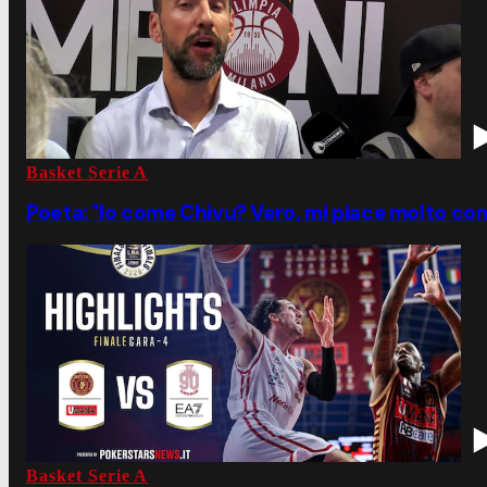
Basket Serie A
Poeta: "Io come Chivu? Vero, mi piace molto co
Basket Serie A